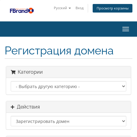
Русский
Вход
Просмотр корзины
Пере
нави
Регистрация домена
Категории
Действия