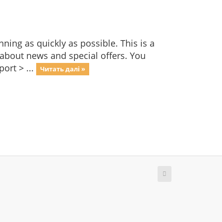
ng as quickly as possible. This is a
bout news and special offers. You
ort > ...
Читать далі »