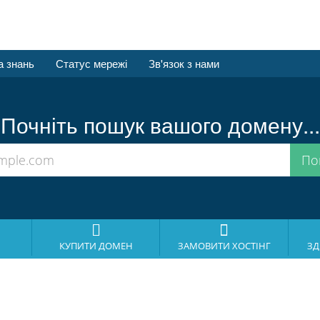
а знань
Статус мережі
Зв'язок з нами
Почніть пошук вашого домену...
КУПИТИ ДОМЕН
ЗАМОВИТИ ХОСТІНГ
ЗД