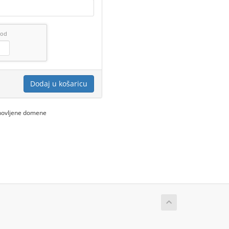
pod
Dodaj u košaricu
bnovljene domene