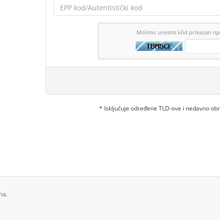
Molimo unesite kôd prikazan is
* Isključuje određene TLD-ove i nedavno o
na.