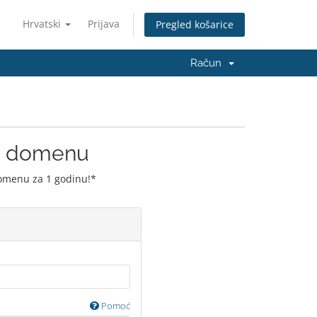
Hrvatski
Prijava
Pregled košarice
Račun
ju domenu
domenu za 1 godinu!*
Pomoć