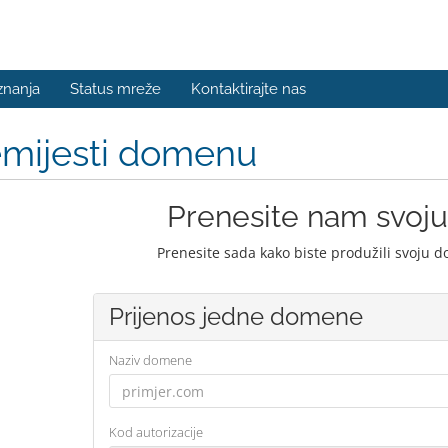
znanja
Status mreže
Kontaktirajte nas
emijesti domenu
Prenesite nam svo
Prenesite sada kako biste produžili svoju 
Prijenos jedne domene
Naziv domene
Kod autorizacije