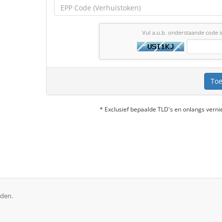
Vul a.u.b. onderstaande code i
Toe
* Exclusief bepaalde TLD's en onlangs ver
uden.