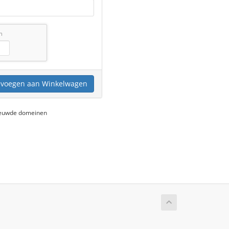
n
voegen aan Winkelwagen
nieuwde domeinen