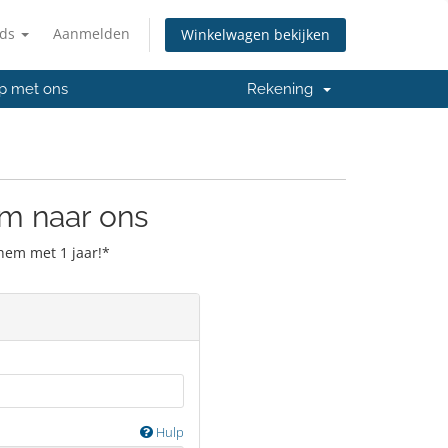
nds
Aanmelden
Winkelwagen bekijken
p met ons
Rekening
m naar ons
hem met 1 jaar!*
Hulp