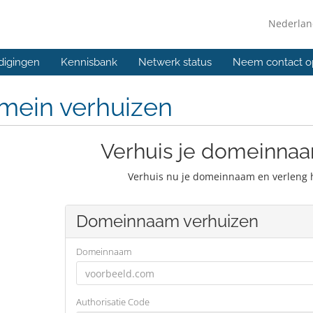
Nederla
digingen
Kennisbank
Netwerk status
Neem contact o
mein verhuizen
Verhuis je domeinnaa
Verhuis nu je domeinnaam en verleng 
Domeinnaam verhuizen
Domeinnaam
Authorisatie Code